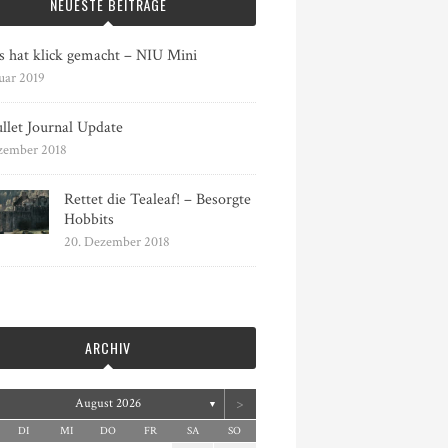
NEUESTE BEITRÄGE
s hat klick gemacht – NIU Mini
uar 2019
llet Journal Update
zember 2018
Rettet die Tealeaf! – Besorgte
Hobbits
20. Dezember 2018
ARCHIV
>
August 2026
▼
DI
MI
DO
FR
SA
SO