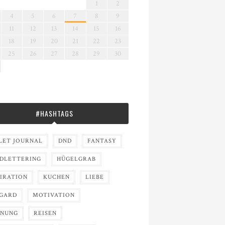
1
2
4
5
6
7
8
9
11
12
13
14
15
16
18
19
20
21
22
23
25
26
27
28
29
30
#HASHTAGS
LET JOURNAL
DND
FANTASY
DLETTERING
HÜGELGRAB
PIRATION
KUCHEN
LIEBE
GARD
MOTIVATION
NUNG
REISEN