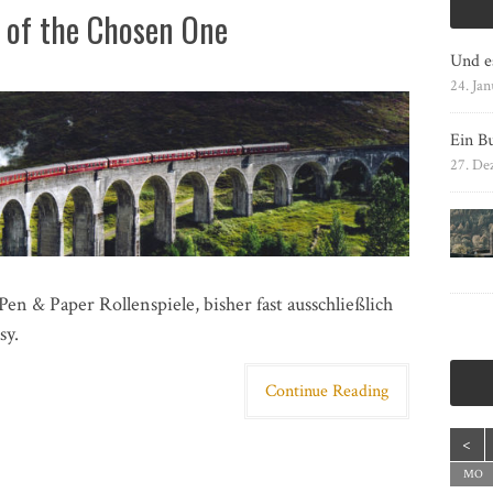
e of the Chosen One
Und e
24. Jan
Ein Bu
27. De
en & Paper Rollenspiele, bisher fast ausschließlich
sy.
Continue Reading
<
MO