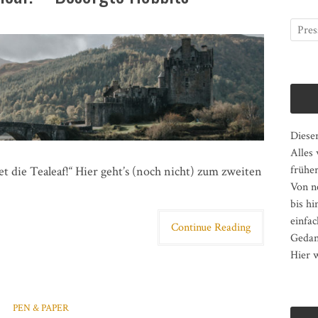
Dieser
Alles
früher
t die Tealeaf!“ Hier geht’s (noch nicht) zum zweiten
Von n
bis hi
einfac
Continue Reading
Gedan
Hier w
PEN & PAPER