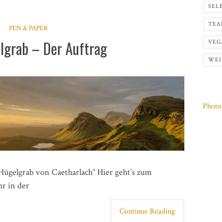
SEL
TEA
PEN & PAPER
lgrab – Der Auftrag
VEG
WEI
Photo 
Hügelgrab von Caetharlach“ Hier geht’s zum
hr in der
Continue Reading