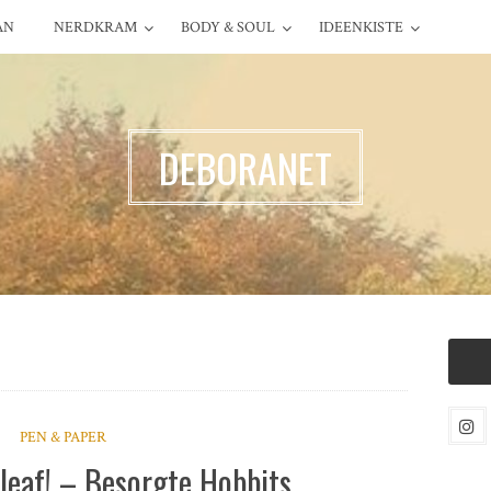
AN
NERDKRAM
BODY & SOUL
IDEENKISTE
DEBORANET
PEN & PAPER
aleaf! – Besorgte Hobbits