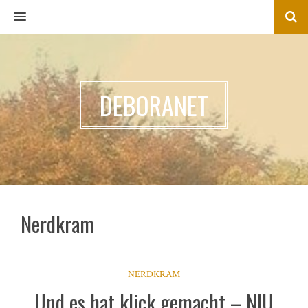
MENU
DEBORANET
Nerdkram
NERDKRAM
Und es hat klick gemacht – NIU